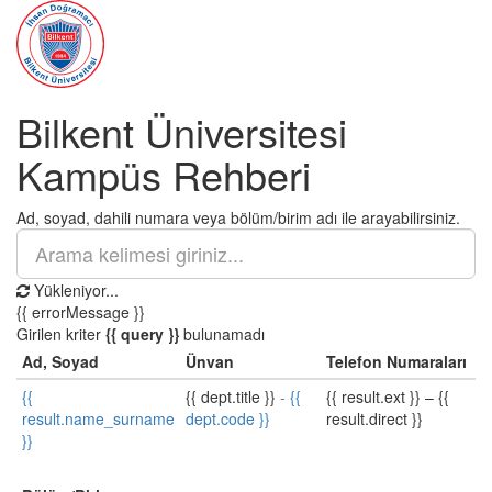
Bilkent Üniversitesi
Kampüs Rehberi
Ad, soyad, dahili numara veya bölüm/birim adı ile arayabilirsiniz.
Yükleniyor...
{{ errorMessage }}
Girilen kriter
{{ query }}
bulunamadı
Ad, Soyad
Ünvan
Telefon Numaraları
{{
{{ dept.title }}
-
{{
{{ result.ext }}
–
{{
result.name_surname
dept.code }}
result.direct }}
}}