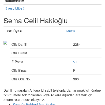
Bölüm/Birim
{{ result.title }}
Sema Celil Hakioğlu
BSO Üyesi
Müzik
Ofis Dahili
2284
Ofis Direkt
E-Posta
Ofis Binası
P
Ofis Oda No.
380
Dahili numaraları Ankara içi sabit telefonlardan aramak için önüne
"290", mobil telefonlardan veya Ankara dışından aramak için
önüne "0312 290" ekleyiniz.
Kampüs Rehberi Ana Sayfası