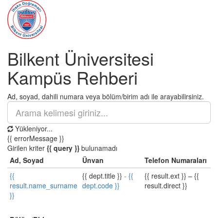
Bilkent Üniversitesi
Kampüs Rehberi
Ad, soyad, dahili numara veya bölüm/birim adı ile arayabilirsiniz.
Yükleniyor...
{{ errorMessage }}
Girilen kriter
{{ query }}
bulunamadı
Ad, Soyad
Ünvan
Telefon Numaraları
{{
{{ dept.title }}
-
{{
{{ result.ext }}
–
{{
result.name_surname
dept.code }}
result.direct }}
}}