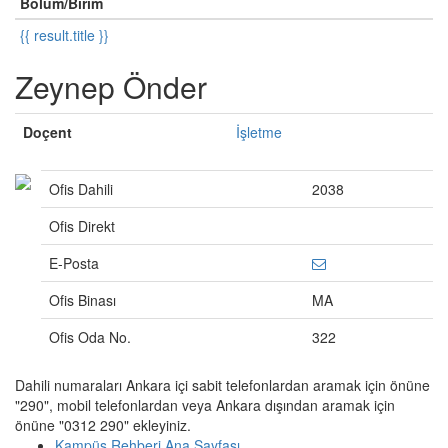
Bölüm/Birim
{{ result.title }}
Zeynep Önder
Doçent
İşletme
Ofis Dahili
2038
Ofis Direkt
E-Posta
Ofis Binası
MA
Ofis Oda No.
322
Dahili numaraları Ankara içi sabit telefonlardan aramak için önüne
"290", mobil telefonlardan veya Ankara dışından aramak için
önüne "0312 290" ekleyiniz.
Kampüs Rehberi Ana Sayfası