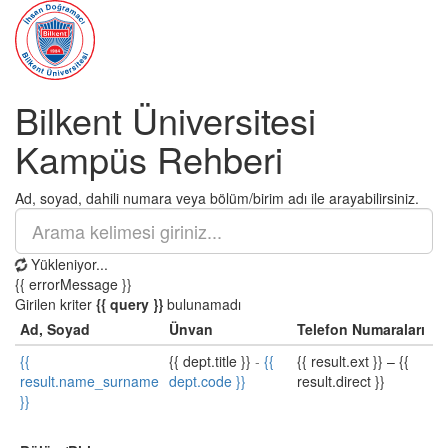
Bilkent Üniversitesi
Kampüs Rehberi
Ad, soyad, dahili numara veya bölüm/birim adı ile arayabilirsiniz.
Yükleniyor...
{{ errorMessage }}
Girilen kriter
{{ query }}
bulunamadı
Ad, Soyad
Ünvan
Telefon Numaraları
{{
{{ dept.title }}
-
{{
{{ result.ext }}
–
{{
result.name_surname
dept.code }}
result.direct }}
}}