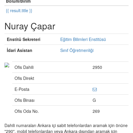
Bölüm/Birim
{{ result.title }}
Nuray Çapar
Enstitü Sekreteri
Eğitim Bilimleri Enstitüsü
İdari Asistan
Sınıf Öğretmenliği
Ofis Dahili
2950
Ofis Direkt
E-Posta
Ofis Binası
G
Ofis Oda No.
269
Dahili numaraları Ankara içi sabit telefonlardan aramak için önüne
"290", mobil telefonlardan veya Ankara dışından aramak için