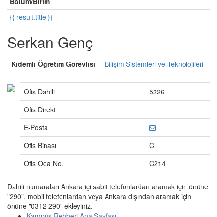
Bölüm/Birim
{{ result.title }}
Serkan Genç
Kıdemli Öğretim Görevlisi
Bilişim Sistemleri ve Teknolojileri
Ofis Dahili
5226
Ofis Direkt
E-Posta
Ofis Binası
C
Ofis Oda No.
C214
Dahili numaraları Ankara içi sabit telefonlardan aramak için önüne
"290", mobil telefonlardan veya Ankara dışından aramak için
önüne "0312 290" ekleyiniz.
Kampüs Rehberi Ana Sayfası