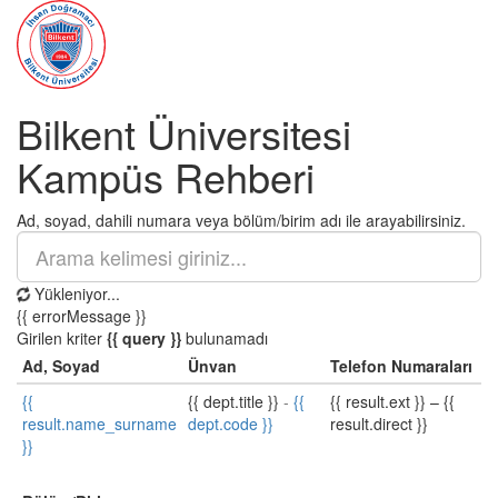
Bilkent Üniversitesi
Kampüs Rehberi
Ad, soyad, dahili numara veya bölüm/birim adı ile arayabilirsiniz.
Yükleniyor...
{{ errorMessage }}
Girilen kriter
{{ query }}
bulunamadı
Ad, Soyad
Ünvan
Telefon Numaraları
{{
{{ dept.title }}
-
{{
{{ result.ext }}
–
{{
result.name_surname
dept.code }}
result.direct }}
}}