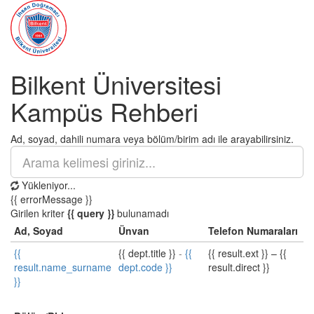
Bilkent Üniversitesi
Kampüs Rehberi
Ad, soyad, dahili numara veya bölüm/birim adı ile arayabilirsiniz.
Yükleniyor...
{{ errorMessage }}
Girilen kriter
{{ query }}
bulunamadı
Ad, Soyad
Ünvan
Telefon Numaraları
{{
{{ dept.title }}
-
{{
{{ result.ext }}
–
{{
result.name_surname
dept.code }}
result.direct }}
}}