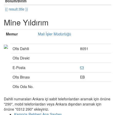
Bölüm/Birim
{{ result.title }}
Mine Yıldırım
Memur
Mali İşler Müdürlüğü
Ofis Dahili
8051
Ofis Direkt
E-Posta
Ofis Binası
EB
Ofis Oda No.
Dahili numaraları Ankara içi sabit telefonlardan aramak için önüne
"290", mobil telefonlardan veya Ankara dışından aramak için
önüne "0312 290" ekleyiniz.
Kampüs Rehberi Ana Sayfası