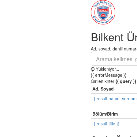
Bilkent Ü
Ad, soyad, dahili numara
Yükleniyor...
{{ errorMessage }}
Girilen kriter
{{ query }}
Ad, Soyad
{{ result.name_surnam
Bölüm/Birim
{{ result.title }}