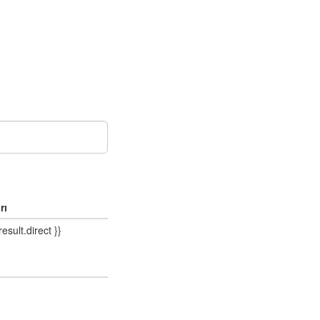
rı
result.direct }}