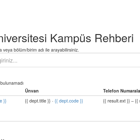
niversitesi Kampüs Rehberi
 veya bölüm/birim adı ile arayabilirsiniz.
bulunamadı
Ünvan
Telefon Numarala
e }}
{{ dept.title }}
-
{{ dept.code }}
{{ result.ext }}
–
{{ 