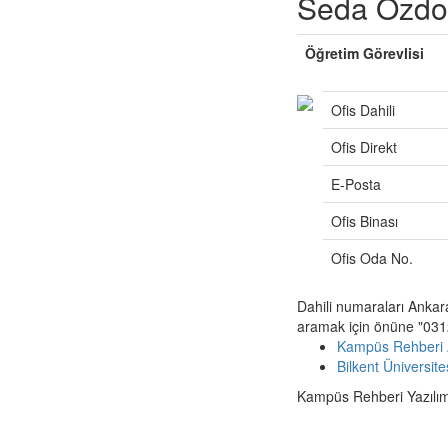
Seda Özd
Öğretim Görevlisi
Ofis Dahili
Ofis Direkt
E-Posta
Ofis Binası
Ofis Oda No.
Dahili numaraları Ankar
aramak için önüne "0312
Kampüs Rehberi 
Bilkent Üniversit
Kampüs Rehberi Yazılımı