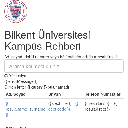
Bilkent Üniversitesi
Kampüs Rehberi
Ad, soyad, dahili numara veya bölüm/birim adı ile arayabilirsiniz.
Yükleniyor...
{{ errorMessage }}
Girilen kriter
{{ query }}
bulunamadı
Ad, Soyad
Ünvan
Telefon Numaraları
{{
{{ dept.title }}
-
{{
{{ result.ext }}
–
{{
result.name_surname
dept.code }}
result.direct }}
}}