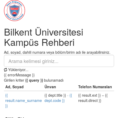
Bilkent Üniversitesi
Kampüs Rehberi
Ad, soyad, dahili numara veya bölüm/birim adı ile arayabilirsiniz.
Yükleniyor...
{{ errorMessage }}
Girilen kriter
{{ query }}
bulunamadı
Ad, Soyad
Ünvan
Telefon Numaraları
{{
{{ dept.title }}
-
{{
{{ result.ext }}
–
{{
result.name_surname
dept.code }}
result.direct }}
}}