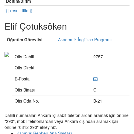
Bölüm/Birim
{{ result.title }}
Elif Çotuksöken
Öğretim Görevlisi
Akademik İngilizce Programı
Ofis Dahili
2757
Ofis Direkt
E-Posta
Ofis Binası
G
Ofis Oda No.
B-21
Dahili numaraları Ankara içi sabit telefonlardan aramak için önüne
"290", mobil telefonlardan veya Ankara dışından aramak için
önüne "0312 290" ekleyiniz.
Kampüs Rehberi Ana Sayfası