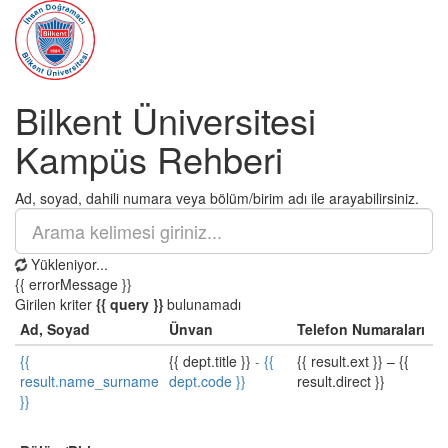
Bilkent Üniversitesi
Kampüs Rehberi
Ad, soyad, dahili numara veya bölüm/birim adı ile arayabilirsiniz.
Yükleniyor...
{{ errorMessage }}
Girilen kriter
{{ query }}
bulunamadı
Ad, Soyad
Ünvan
Telefon Numaraları
{{
{{ dept.title }}
-
{{
{{ result.ext }}
–
{{
result.name_surname
dept.code }}
result.direct }}
}}