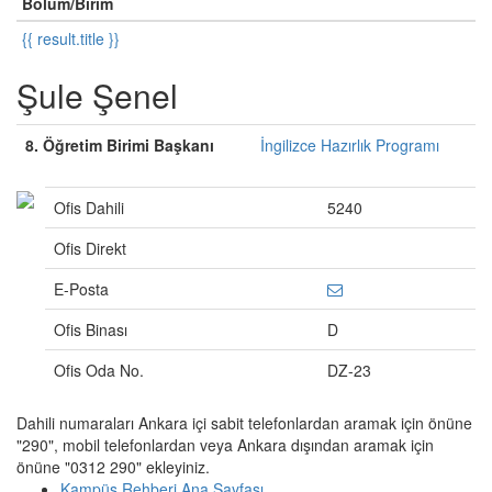
Bölüm/Birim
{{ result.title }}
Şule Şenel
8. Öğretim Birimi Başkanı
İngilizce Hazırlık Programı
Ofis Dahili
5240
Ofis Direkt
E-Posta
Ofis Binası
D
Ofis Oda No.
DZ-23
Dahili numaraları Ankara içi sabit telefonlardan aramak için önüne
"290", mobil telefonlardan veya Ankara dışından aramak için
önüne "0312 290" ekleyiniz.
Kampüs Rehberi Ana Sayfası