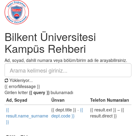
Bilkent Üniversitesi
Kampüs Rehberi
Ad, soyad, dahili numara veya bölüm/birim adı ile arayabilirsiniz.
Yükleniyor...
{{ errorMessage }}
Girilen kriter
{{ query }}
bulunamadı
Ad, Soyad
Ünvan
Telefon Numaraları
{{
{{ dept.title }}
-
{{
{{ result.ext }}
–
{{
result.name_surname
dept.code }}
result.direct }}
}}