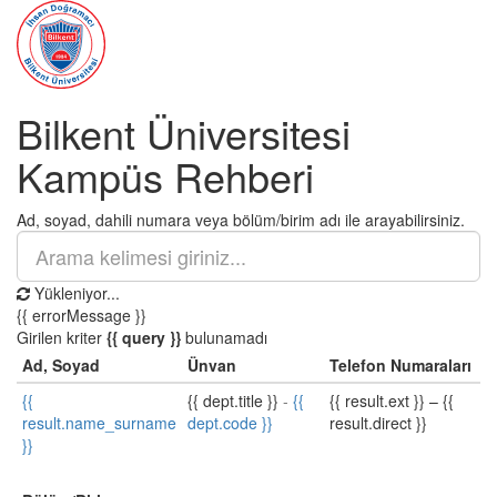
Bilkent Üniversitesi
Kampüs Rehberi
Ad, soyad, dahili numara veya bölüm/birim adı ile arayabilirsiniz.
Yükleniyor...
{{ errorMessage }}
Girilen kriter
{{ query }}
bulunamadı
Ad, Soyad
Ünvan
Telefon Numaraları
{{
{{ dept.title }}
-
{{
{{ result.ext }}
–
{{
result.name_surname
dept.code }}
result.direct }}
}}