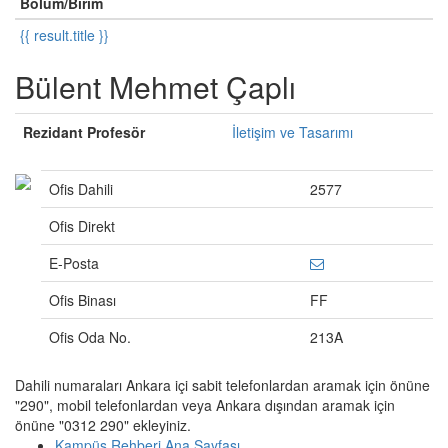
Bölüm/Birim
{{ result.title }}
Bülent Mehmet Çaplı
Rezidant Profesör
İletişim ve Tasarımı
Ofis Dahili
2577
Ofis Direkt
E-Posta
Ofis Binası
FF
Ofis Oda No.
213A
Dahili numaraları Ankara içi sabit telefonlardan aramak için önüne
"290", mobil telefonlardan veya Ankara dışından aramak için
önüne "0312 290" ekleyiniz.
Kampüs Rehberi Ana Sayfası