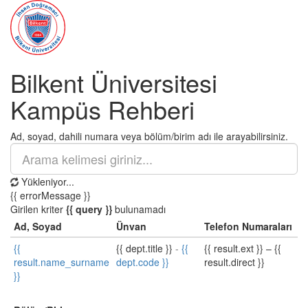
Bilkent Üniversitesi
Kampüs Rehberi
Ad, soyad, dahili numara veya bölüm/birim adı ile arayabilirsiniz.
Yükleniyor...
{{ errorMessage }}
Girilen kriter
{{ query }}
bulunamadı
Ad, Soyad
Ünvan
Telefon Numaraları
{{
{{ dept.title }}
-
{{
{{ result.ext }}
–
{{
result.name_surname
dept.code }}
result.direct }}
}}