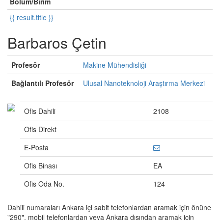
Bölüm/Birim
{{ result.title }}
Barbaros Çetin
Profesör
Makine Mühendisliği
Bağlantılı Profesör
Ulusal Nanoteknoloji Araştırma Merkezi
Ofis Dahili
2108
Ofis Direkt
E-Posta
Ofis Binası
EA
Ofis Oda No.
124
Dahili numaraları Ankara içi sabit telefonlardan aramak için önüne
"290", mobil telefonlardan veya Ankara dışından aramak için