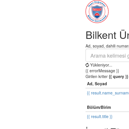
Bilkent Ü
Ad, soyad, dahili numara
Yükleniyor...
{{ errorMessage }}
Girilen kriter
{{ query }}
Ad, Soyad
{{ result.name_surnam
Bölüm/Birim
{{ result.title }}