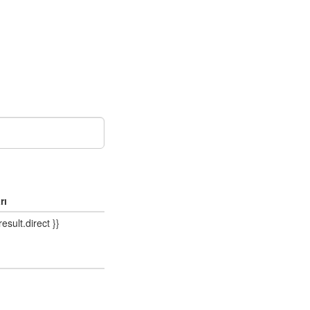
rı
result.direct }}