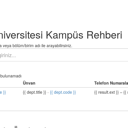
niversitesi Kampüs Rehberi
 veya bölüm/birim adı ile arayabilirsiniz.
bulunamadı
Ünvan
Telefon Numarala
e }}
{{ dept.title }}
-
{{ dept.code }}
{{ result.ext }}
–
{{ 