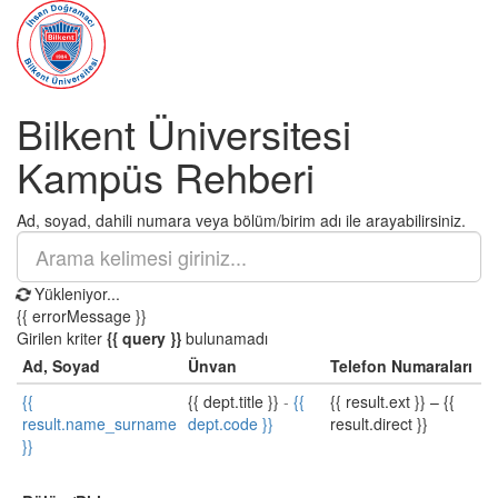
Bilkent Üniversitesi
Kampüs Rehberi
Ad, soyad, dahili numara veya bölüm/birim adı ile arayabilirsiniz.
Yükleniyor...
{{ errorMessage }}
Girilen kriter
{{ query }}
bulunamadı
Ad, Soyad
Ünvan
Telefon Numaraları
{{
{{ dept.title }}
-
{{
{{ result.ext }}
–
{{
result.name_surname
dept.code }}
result.direct }}
}}