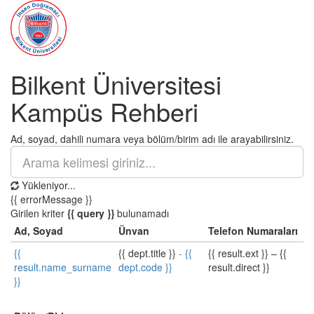
Bilkent Üniversitesi
Kampüs Rehberi
Ad, soyad, dahili numara veya bölüm/birim adı ile arayabilirsiniz.
Yükleniyor...
{{ errorMessage }}
Girilen kriter
{{ query }}
bulunamadı
Ad, Soyad
Ünvan
Telefon Numaraları
{{
{{ dept.title }}
-
{{
{{ result.ext }}
–
{{
result.name_surname
dept.code }}
result.direct }}
}}