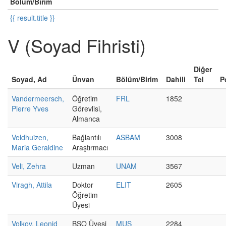
Bölüm/Birim
{{ result.title }}
V (Soyad Fihristi)
Diğer
Soyad, Ad
Ünvan
Bölüm/Birim
Dahili
Tel
P
Vandermeersch,
Öğretim
FRL
1852
Pierre Yves
Görevlisi,
Almanca
Veldhuizen,
Bağlantılı
ASBAM
3008
Maria Geraldine
Araştırmacı
Veli, Zehra
Uzman
UNAM
3567
Viragh, Attila
Doktor
ELIT
2605
Öğretim
Üyesi
Volkov, Leonid
BSO Üyesi
MUS
2284