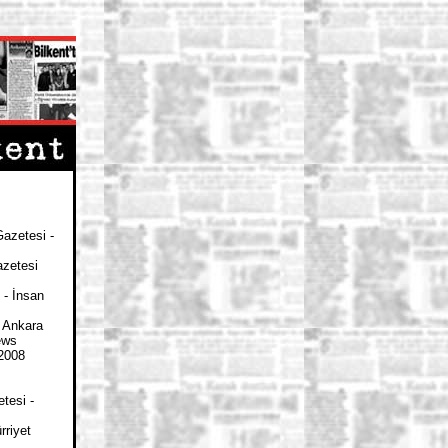
azetesi -
azetesi
 - İnsan
- Ankara
ews
2008
tesi -
rriyet