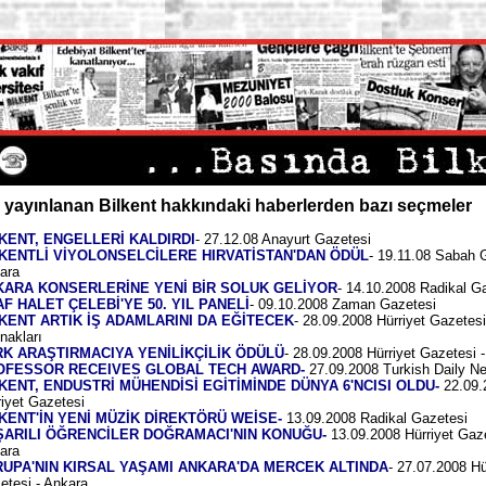
 yayınlanan Bilkent hakkındaki haberlerden bazı seçmeler
KENT, ENGELLERİ KALDIRDI
- 27.12.08 Anayurt Gazetesi
LKENTLİ VİYOLONSELCİLERE HIRVATİSTAN'DAN ÖDÜL
- 19.11.08 Sabah G
ara
KARA KONSERLERİNE YENİ BİR SOLUK GELİYOR
- 14.10.2008 Radikal G
F HALET ÇELEBİ'YE 50. YIL PANELİ
- 09.10.2008 Zaman Gazetesi
KENT ARTIK İŞ ADAMLARINI DA EĞİTECEK
- 28.09.2008 Hürriyet Gazetesi
nakları
RK ARAŞTIRMACIYA YENİLİKÇİLİK ÖDÜLÜ
- 28.09.2008 Hürriyet Gazetesi 
OFESSOR RECEIVES GLOBAL TECH AWARD-
27.09.2008 Turkish Daily N
KENT, ENDUSTRİ MÜHENDİSİ EGİTİMİNDE DÜNYA 6'NCISI OLDU-
22.09.
riyet Gazetesi
KENT'İN YENİ MÜZİK DİREKTÖRÜ WEİSE-
13.09.2008 Radikal Gazetesi
ŞARILI ÖĞRENCİLER DOĞRAMACI'NIN KONUĞU-
13.09.2008 Hürriyet Gaze
ara
RUPA'NIN KIRSAL YAŞAMI ANKARA'DA MERCEK ALTINDA
- 27.07.2008 Hü
etesi - Ankara