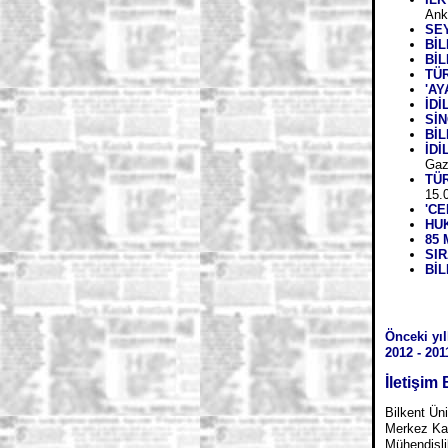
Ank
SEY
Bİ
BİL
TÜ
'A
İDİ
Sİ
Bİ
İDİ
Gaz
TÜ
15.
'CE
HU
85
SIR
BİL
Önceki yıl
2012
-
201
İletişim 
Bilkent Üni
Merkez K
Mühendisli