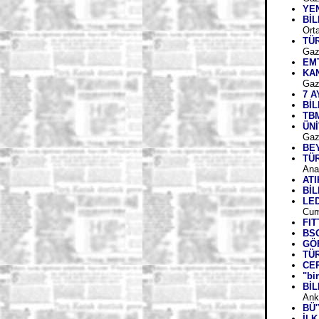
YEN
Bİ
Ort
TÜ
Gaz
EMT
KA
Gaz
7 A
Bİ
TBM
ÜNİ
Gaz
BE
TÜ
Ana
AT
Bİ
LE
Cum
FI
BS
GÖ
TÜ
CE
"bi
Bİ
Ank
BÜ
İLK