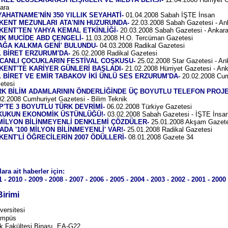
ara
AHATNAME'NİN 350 YILLIK SEYAHATİ-
01.04.2008 Sabah İŞTE İnsan
LKENT MEZUNLARI ATA'NIN HUZURUNDA-
22.03.2008 Sabah Gazetesi - An
KENT'TEN YAHYA KEMAL ETKİNLİĞİ-
20.03.2008 Sabah Gazetesi - Ankar
RK MUCİDE ABD ÇENGELİ-
11.03.2008 H.O. Tercüman Gazetesi
YAĞA KALKMA GENİ' BULUNDU-
04.03.2008 Radikal Gazetesi
L BİRET ERZURUM'DA-
26.02.2008 Radikal
Gazetesi
NCANLI ÇOCUKLARIN FESTİVAL COŞKUSU-
25
.02.2008 Star Gazetesi - An
LKENT'TE KARİYER GÜNLERİ BAŞLADI-
21.02.2008 Hürriyet Gazetesi - An
L BİRET VE EMİR TABAKOV İKİ ÜNLÜ SES ERZURUM'DA-
20.02.2008 Cum
etesi
RK BİLİM ADAMLARININ ÖNDERLİĞİNDE ÜÇ BOYUTLU TELEFON PROJE
02.2008 Cumhuriyet Gazetesi - Bilim Teknik
P'TE 3 BOYUTLU TÜRK DEVRİMİ-
06.02.2008 Türkiye Gazetesi
KUKUN EKONOMİK ÜSTÜNLÜĞÜ!-
03.02.2008 Sabah Gazetesi
- İŞTE İnsa
 MİLYON BİLİNMEYENLİ DENKLEMİ ÇÖZDÜLER-
25.01.2008 Akşam Gazete
ADA '100 MİLYON BİLİNMEYENLİ' VAR!-
25.01.2008 Radikal Gazetesi
KENT'Lİ ÖĞRECİLERİN 2007 ÖDÜLLERİ
-
08.01.2008 Gazete 34
lara ait haberler için:
1
-
2010
-
2009
-
2008
-
2007
-
2006
-
2005
-
2004
-
2003 -
2002 -
2001 -
2000
Birimi
versitesi
ampüs
k Fakültesi Binası, EA-G22