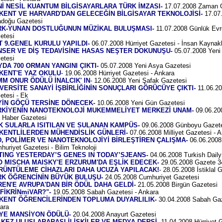
İ NESİL KUANTUM BİLGİSAYARLARA TÜRK İMZASI-
17.07.2008 Zaman 
LKENT VE HARVARD'DAN GELECEĞİN BİLGİSAYAR TEKNOLOJİSİ-
17.07
adoğu Gazetesi
RK-YUNAN DOSTLUĞUNUN MÜZİKAL BULUŞMASI-
11.07.2008 Günlük Evr
etesi
 9.GENEL KURULU YAPILDI-
06.07.2008 Hürriyet Gazetesi - İnsan Kaynakl
NSER VE DİŞ TEDAVİSİNE HASAS NEŞTER DOKUNUŞU-
05.07.2008 Yeni
etesi
YDA 700 ORMAN YANGINI ÇIKTI-
05.07.2008 Yeni Asya Gazetesi
LKENT'E YAZ OKULU
- 19.06.2008 Hürriyet Gazetesi - Ankara
M ONUR ÖDÜLÜ İNALCIK' IN
- 12.06.2008 Yeni Şafak Gazetesi
VERSİTE SANAYİ İŞBİRLİĞİNİN SONUÇLARI GÖRÜCÜYE ÇIKTI-
11.06.2
etesi - Ek
YİN GÖÇÜ TERSİNE DÖNECEK-
10.06.2008 Yeni Gün Gazetesi
RKİYENİN NANOTEKNOLOJİ MUKEMMELİYET MERKEZİ UNAM-
09.06.20
 Haber Gazetesi
IK SULARLA ISITILAN VE SULANAN KAMPÜS-
09.06.2008 Günboyu Gazet
LKENTLİLERDEN MÜHENDİSLİK GÜNLERİ-
07.06.2008 Milliyet Gazetesi - 
D, POLİMER VE NANOTEKNOLOJİYİ BİRLEŞTİREN ÇALIŞMA-
06.06.2008
huriyet Gazetesi - Bilim Teknoloji
TTING YESTERDAY’S GENES IN TODAY’SJEANS-
04.06.2008 Turkish Dail
O MISCHA MAISKY'E ERZURUM'DA EŞLİK EDECEK-
29.05.2008 Gazete 3
RÜNTÜLEME CİHAZLARI DAHA UCUZA YAPILACAK!
- 28.05.2008 İstiklal 
RK ÖĞRENCİNİN BÜYÜK BULUŞU-
24.05.2008 Cumhuriyet Gazetes
i
REN'E AVRUPA'DAN BİR ÖDÜL DAHA GELDİ-
21.05.2008 Birgün Gazetes
i
rFİKRİNmiVAR?"-
19.05.2008 Sabah Gazetesi - Ankara
LKENT ÖĞRENCİLERİNDEN TOPLUMA DUYARLILIK-
30.04.2008 Sabah Gaz
ara
'YE MANSİYON ÖDÜLÜ-
20.04.2008 Anayurt Gazetesi
 KEZ ULUSLARARASI İLİŞKİLER VE MEDYA DERSİ-
11.04.2008 Hürriyet 