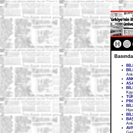
Basında
BİL
Bİ
Ank
AN
ASA
BİL
Kay
TÜ
PR
BİL
Hür
BİL
BA
Ank
AV
Gaz