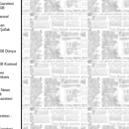
Gazetesi
.08
ensel
arı
 Şafak
008 Dünya
08 Küresel
esi
Ankara
y News
4
Gazetesi
etesi -
Gazetesi -