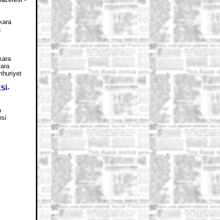
kara
a
kara
kara
huriyet
Sİ-
n
si